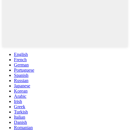
English
French
German
Portuguese
Spanish
Russian
Japanese
Korean
Arabic
Irish
Greek
Turkish
Italian
Danish
Romanian